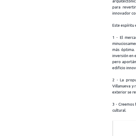
arquitectóni
para reverti
innovador co
Este espíritu
1 - El merca
minuciosament
más óptima. 
inversión en 
pero aportán
edificio innov
2 - La propu
Villanueva y 
exterior se r
3 - Creemos f
cultural.