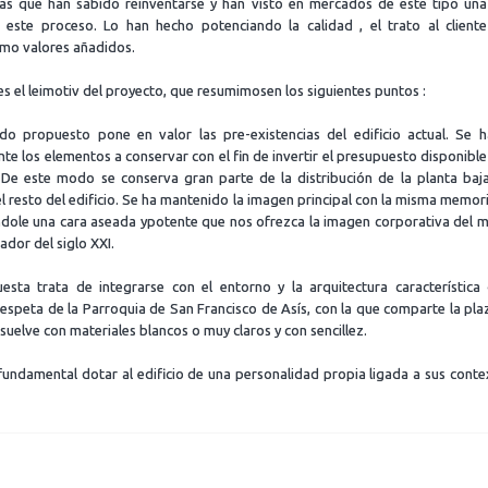
cas que han sabido reinventarse y han visto en mercados de este tipo un
r este proceso. Lo han hecho potenciando la calidad , el trato al client
mo valores añadidos.
 es el leimotiv del proyecto, que resumimosen los siguientes puntos :
do propuesto pone en valor las pre-existencias del edificio actual. Se 
e los elementos a conservar con el fin de invertir el presupuesto disponibl
De este modo se conserva gran parte de la distribución de la planta baj
el resto del edificio. Se ha mantenido la imagen principal con la misma memoria
dole una cara aseada ypotente que nos ofrezca la imagen corporativa del
ador del siglo XXI.
esta trata de integrarse con el entorno y la arquitectura característica
respeta de la Parroquia de San Francisco de Asís, con la que comparte la pl
esuelve con materiales blancos o muy claros y con sencillez.
undamental dotar al edificio de una personalidad propia ligada a sus conte