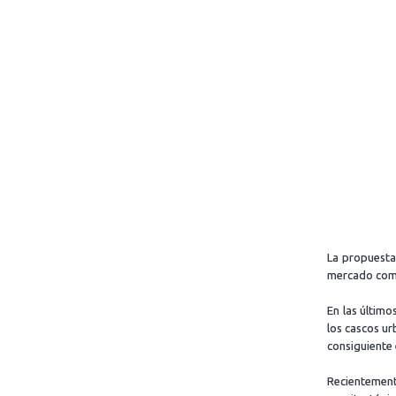
Skip
to
content
La propuesta
mercado como
En las último
los cascos ur
consiguiente
Recienteme